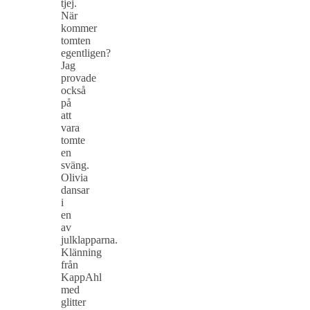
tjej.
När
kommer
tomten
egentligen?
Jag
provade
också
på
att
vara
tomte
en
sväng.
Olivia
dansar
i
en
av
julklapparna.
Klänning
från
KappAhl
med
glitter