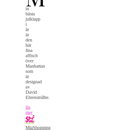
in
bästa
julklapp
i
år
är
den
här
fina
affisch
över
Manhattan
som
är
designad
av
David
Ehrenstrålhe.
läs
mer
MiaShopping