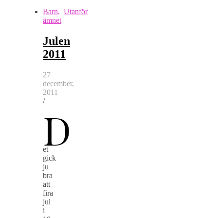
Barn
,
Utanför
ämnet
Julen
2011
27
december,
2011
/
D
et
gick
ju
bra
att
fira
jul
i