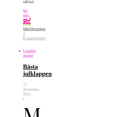
såklart.
läs
mer
MiaShopping
2
Kommentarer
Utanför
ämnet
Bästa
julklappen
27
december,
2011
/
M