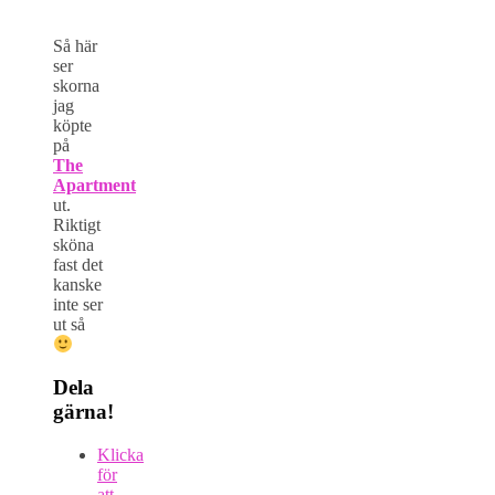
Så här
ser
skorna
jag
köpte
på
The
Apartment
ut.
Riktigt
sköna
fast det
kanske
inte ser
ut så
Dela
gärna!
Klicka
för
att