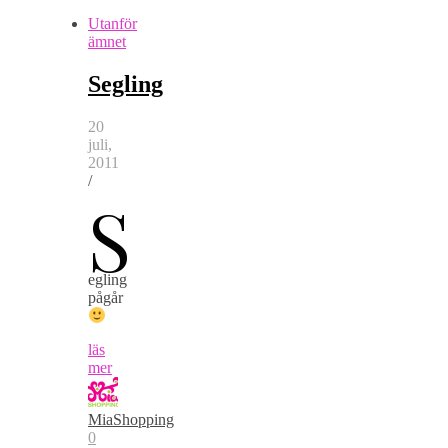
Utanför
ämnet
Segling
20
juli,
2011
/
S
egling
pågår
läs
mer
MiaShopping
0