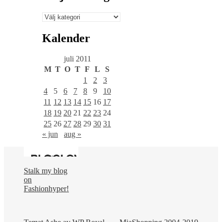
Välj
en
kategori
Kalender
juli 2011
M
T
O
T
F
L
S
1
2
3
4
5
6
7
8
9
10
11
12
13
14
15
16
17
18
19
20
21
22
23
24
25
26
27
28
29
30
31
« jun
aug »
Stalk my blog
on
Fashionhyper!