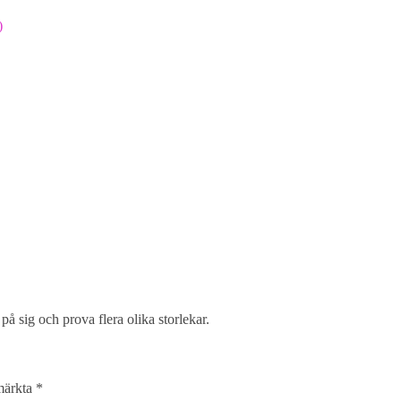
)
d på sig och prova flera olika storlekar.
 märkta
*