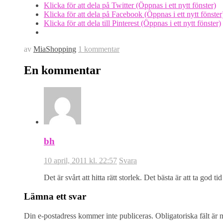
Klicka för att dela på Twitter (Öppnas i ett nytt fönster)
Klicka för att dela på Facebook (Öppnas i ett nytt fönster
Klicka för att dela till Pinterest (Öppnas i ett nytt fönster)
av
MiaShopping
1 kommentar
En kommentar
bh
10 april, 2011 kl. 22:57
Svara
Det är svårt att hitta rätt storlek. Det bästa är att ta god ti
Lämna ett svar
Din e-postadress kommer inte publiceras.
Obligatoriska fält är