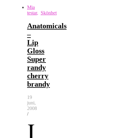
Mia
testar
,
Skönhet
Anatomicals
–
Lip
Gloss
Super
randy
cherry
brandy
19
juni,
2008
/
J