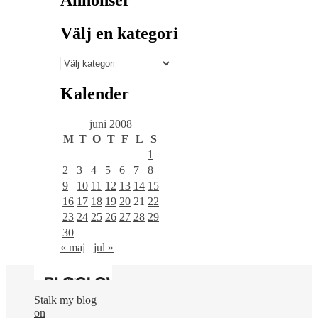
Välj en kategori
Välj
en
kategori
Kalender
juni 2008
M
T
O
T
F
L
S
1
2
3
4
5
6
7
8
9
10
11
12
13
14
15
16
17
18
19
20
21
22
23
24
25
26
27
28
29
30
« maj
jul »
Stalk my blog
on