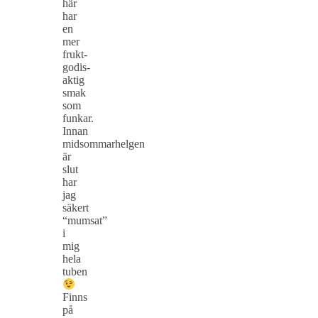
här
har
en
mer
frukt-
godis-
aktig
smak
som
funkar.
Innan
midsommarhelgen
är
slut
har
jag
säkert
“mumsat”
i
mig
hela
tuben
Finns
på