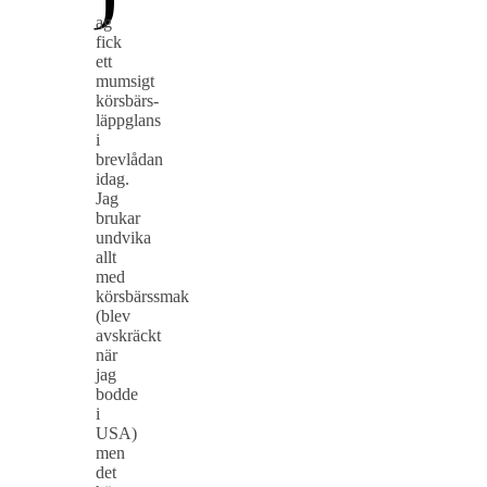
ag
fick
ett
mumsigt
körsbärs-
läppglans
i
brevlådan
idag.
Jag
brukar
undvika
allt
med
körsbärssmak
(blev
avskräckt
när
jag
bodde
i
USA)
men
det