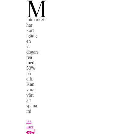
M
inimarket
har
kört
igång
en
7-
dagars
rea
med
50%
på
allt.
Kan
vara
värt
att
spana
in!
läs
mer