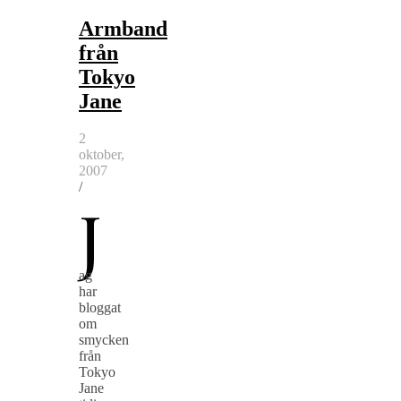
Armband
från
Tokyo
Jane
2
oktober,
2007
/
J
ag
har
bloggat
om
smycken
från
Tokyo
Jane