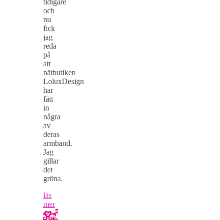
tidigare
och
nu
fick
jag
reda
på
att
nätbutiken
LoluxDesign
har
fått
in
några
av
deras
armband.
Jag
gillar
det
gröna.
läs
mer