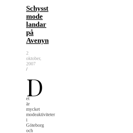
Schysst
mode
landar
på
Avenyn
2
oktober,
2007
/
D
et
är
mycket
modeaktiviteter
i
Göteborg
och