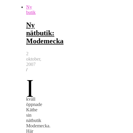
Ny
butik
Ny
nätbutik:
Modemecka
2
oktober,
2007
/
I
kväll
öppnade
Käthe
sin
nätbutik
Modemecka.
Här