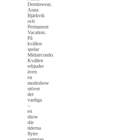
Deminwear,
Anna
Bjärkvik
och
Permanent
Vacation.
På
kvällen
spelar
Midaircondo.
Kvällen
erbjuder
även
en
modeshow
utöver
det
vanliga
–
en
show
där
tiderna
flyter
samman