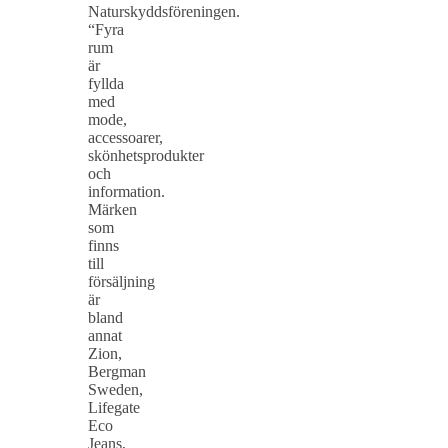
Naturskyddsföreningen.
“Fyra
rum
är
fyllda
med
mode,
accessoarer,
skönhetsprodukter
och
information.
Märken
som
finns
till
försäljning
är
bland
annat
Zion,
Bergman
Sweden,
Lifegate
Eco
Jeans,