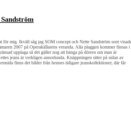
 Sandström
ut för mig. Ikväll såg jag SOM concept och Nette Sandström som visad
maren 2007 på Operakällarens veranda. Alla plaggen kommer finnas i
änsad upplaga så det gäller nog att hänga på dörren om man är
 Nettes jeans är verkligen annorlunda. Knäppningen sitter på sidan av
msida finns det bilder från hennes tidigare jeanskollektioner, där får