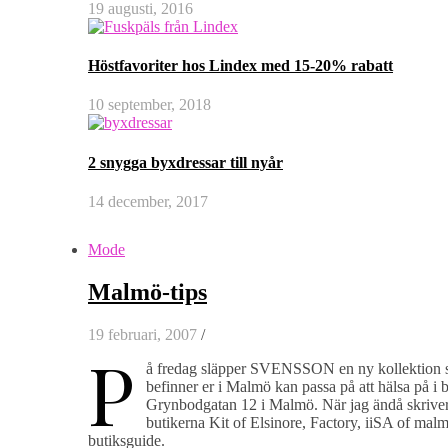
19 augusti, 2016
Höstfavoriter hos Lindex med 15-20% rabatt
10 september, 2018
2 snygga byxdressar till nyår
14 december, 2017
Mode
Malmö-tips
19 februari, 2007
/
P
å fredag släpper SVENSSON en ny kollektion s
befinner er i Malmö kan passa på att hälsa på
Grynbodgatan 12 i Malmö. När jag ändå skriver
butikerna Kit of Elsinore, Factory, iiSA of malm
butiksguide.