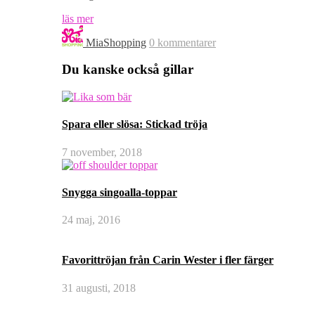
läs mer
MiaShopping
0 kommentarer
Du kanske också gillar
Spara eller slösa: Stickad tröja
7 november, 2018
Snygga singoalla-toppar
24 maj, 2016
Favorittröjan från Carin Wester i fler färger
31 augusti, 2018