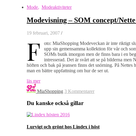
Mode
,
Modeaktiviteter
Modevisning – SOM concept/Nette
19 februari, 2007
/
F
oto: MiaShopping Modeveckan är inte riktigt sl
upp sin gemensamma kollektion för vår och som
SOMs butik imorgon men de finns bara i en begr
intresserad. Det är svårt att se på bilderna men
höften och bak på jeansen finns det snörning. På Nettes he
man en bättre uppfattning om hur de ser ut.
läs mer
MiaShopping
3 Kommentarer
Du kanske också gillar
Lurvigt och grönt hos Lindex i höst