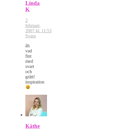
Linda
K
2
februari,
2007 kl. 11:53
Svara
åh
vad
fint
med
svart
och
grått!
inspiration
Käthe