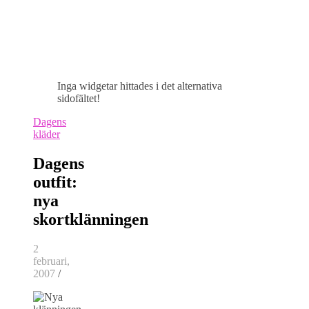
Inga widgetar hittades i det alternativa
sidofältet!
Dagens
kläder
Dagens
outfit:
nya
skortklänningen
2
februari,
2007
/