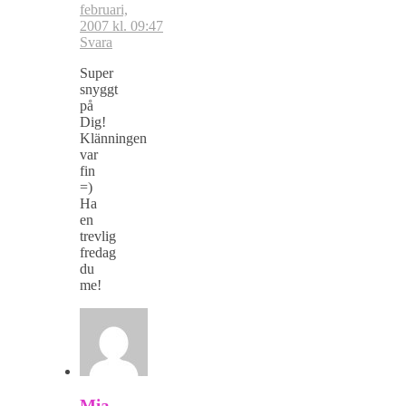
februari,
2007 kl. 09:47
Svara
Super
snyggt
på
Dig!
Klänningen
var
fin
=)
Ha
en
trevlig
fredag
du
me!
Mia