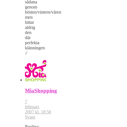
sådana
genom
hösten/vintern/våren
men
hittar
aldrig
den
där
perfekta
klänningen
:/
MiaShopping
7
februari,
2007 kl. 18:58
Svara
Paulina: