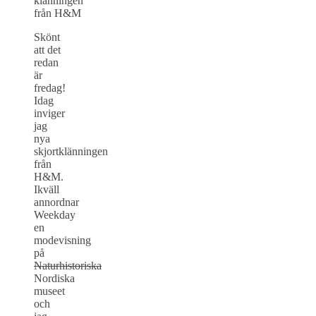
Skönt
att det
redan
är
fredag!
Idag
inviger
jag
nya
skjortklänningen
från
H&M.
Ikväll
annordnar
Weekday
en
modevisning
på
Naturhistoriska
Nordiska
museet
och