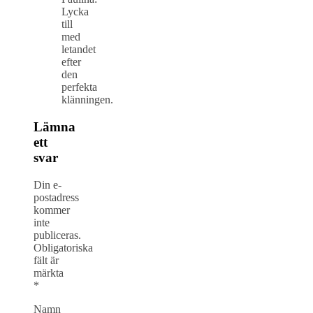
Lycka
till
med
letandet
efter
den
perfekta
klänningen.
Lämna
ett
svar
Din e-
postadress
kommer
inte
publiceras.
Obligatoriska
fält är
märkta
*
Namn