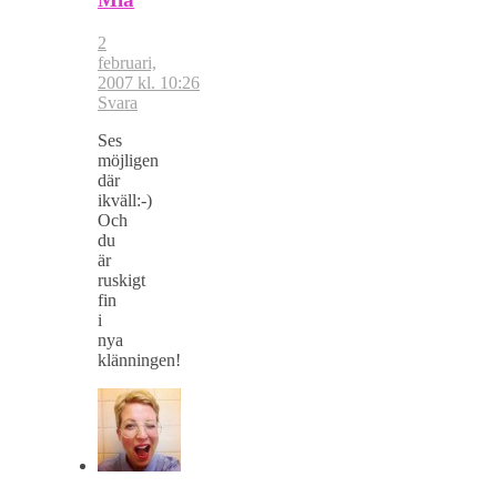
2
februari,
2007 kl. 10:26
Svara
Ses
möjligen
där
ikväll:-)
Och
du
är
ruskigt
fin
i
nya
klänningen!