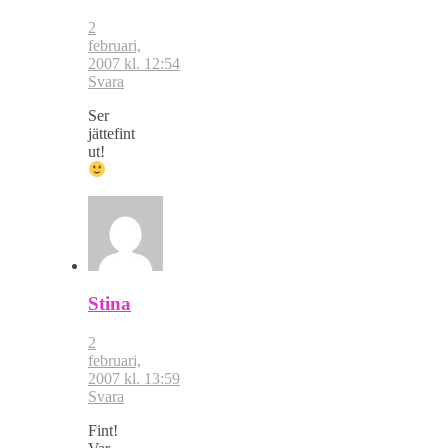
2
februari,
2007 kl. 12:54
Svara
Ser
jättefint
ut!
Stina
2
februari,
2007 kl. 13:59
Svara
Fint!