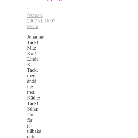
2
februari,
2007 kl. 16:07
Svara
Johanna:
Tack!
Mia:
Kul!
Linda
K:
Tack,
men
ändå
lite
trist.
Käthe:
Tack!
Stina:
Du
får
gå
tillbaka
och