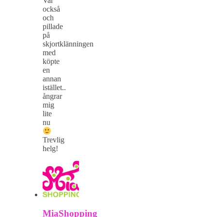
Var
också
och
pillade
på
skjortklänningen
med
köpte
en
annan
istället..
ångrar
mig
lite
nu
Trevlig
helg!
MiaShopping