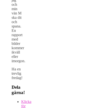
jag
och
min
vän M
ska dit
och
spana.
En
rapport
med
bilder
kommer
ikväll
eller
imorgon.
Ha en
trevlig
fredag!
Dela
gärna!
Klicka
för