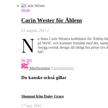
Mode
Carin Wester för Åhlens
23 augusti, 2017
/
N
u finns Carin Westers kollektion för Åhléns bå
på WeSC och kommer fortsätta med det, samti
Snygg svensk design till riktigt bra priser (ex 
här!
läs mer
MiaShopping
0 kommentarer
Du kanske också gillar
Shoppat från Daisy Grace
17 maj, 2016