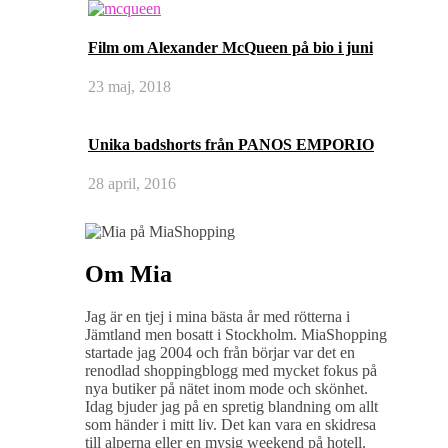
Film om Alexander McQueen på bio i juni
23 maj, 2018
Unika badshorts från PANOS EMPORIO
28 april, 2016
Om Mia
Jag är en tjej i mina bästa år med rötterna i
Jämtland men bosatt i Stockholm. MiaShopping
startade jag 2004 och från börjar var det en
renodlad shoppingblogg med mycket fokus på
nya butiker på nätet inom mode och skönhet.
Idag bjuder jag på en spretig blandning om allt
som händer i mitt liv. Det kan vara en skidresa
till alperna eller en mysig weekend på hotell.