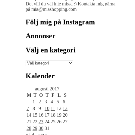
Det vill du väl inte missa :) Kontakta mig gärna
på mia@miashopping.com
Följ mig på Instagram
Annonser
Välj en kategori
Välj
en
kategori
Kalender
augusti 2017
M
T
O
T
F
L
S
1
2
3
4
5
6
7
8
9
10
11
12
13
14
15
16
17
18
19
20
21
22
23
24
25
26
27
28
29
30
31
« jul
sep »