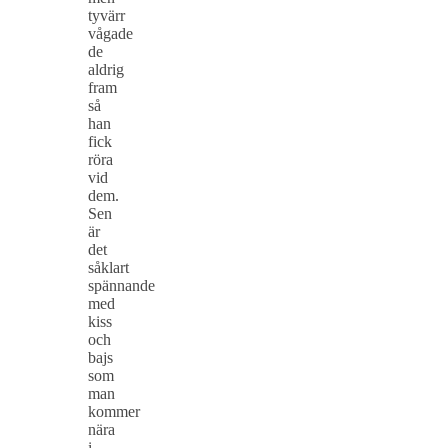
tyvärr
vågade
de
aldrig
fram
så
han
fick
röra
vid
dem.
Sen
är
det
såklart
spännande
med
kiss
och
bajs
som
man
kommer
nära
i