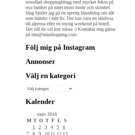
renodlad shoppingblogg med mycket fokus på
nya butiker på nätet inom mode och skönhet.
Idag bjuder jag på en spretig blandning om allt
som händer i mitt liv. Det kan vara en skidresa
till alperna eller en mysig weekend på hotell.
Det vill du väl inte missa :) Kontakta mig gärna
på mia@miashopping.com
Följ mig på Instagram
Annonser
Välj en kategori
Välj
en
kategori
Kalender
mars 2016
M
T
O
T
F
L
S
1
2
3
4
5
6
7
8
9
10
11
12
13