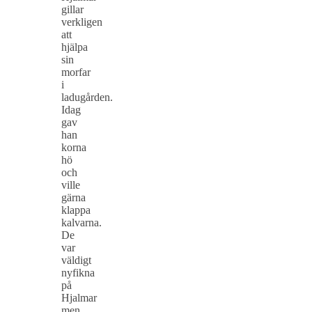
gillar
verkligen
att
hjälpa
sin
morfar
i
ladugården.
Idag
gav
han
korna
hö
och
ville
gärna
klappa
kalvarna.
De
var
väldigt
nyfikna
på
Hjalmar
men