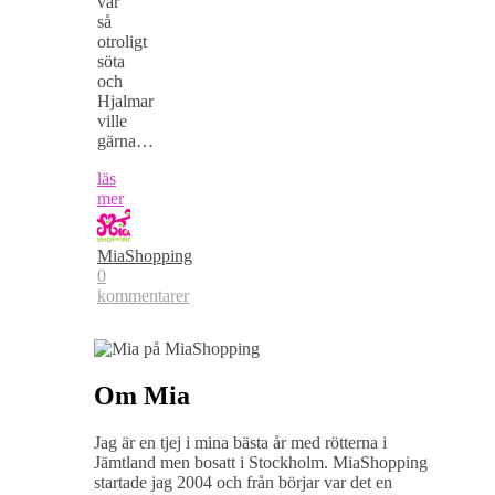
var
så
otroligt
söta
och
Hjalmar
ville
gärna…
läs
mer
MiaShopping
0
kommentarer
Om Mia
Jag är en tjej i mina bästa år med rötterna i
Jämtland men bosatt i Stockholm. MiaShopping
startade jag 2004 och från börjar var det en