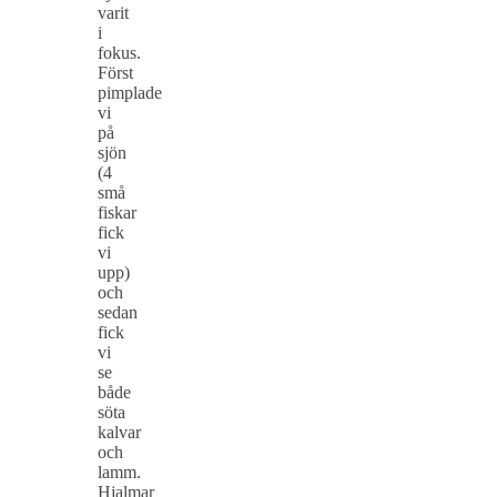
varit
i
fokus.
Först
pimplade
vi
på
sjön
(4
små
fiskar
fick
vi
upp)
och
sedan
fick
vi
se
både
söta
kalvar
och
lamm.
Hjalmar