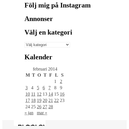
Följ mig på Instagram
Annonser
Välj en kategori
Välj
en
kategori
Kalender
februari 2014
M
T
O
T
F
L
S
1
2
3
4
5
6
7
8
9
10
11
12
13
14
15
16
17
18
19
20
21
22
23
24
25
26
27
28
« jan
mar »