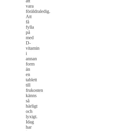
att
vara
föräldraledig.
Att
få
fylla
på
med
D-
vitamin
i
annan
form
än
en
tablett
till
frukosten
känns
så
härligt
och
lyxigt.
Idag
har