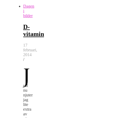
Dagen
i
bilder
D-
vitamin
17
februari,
2014
/
J
ust
nu
njuter
jag
lite
extra
av