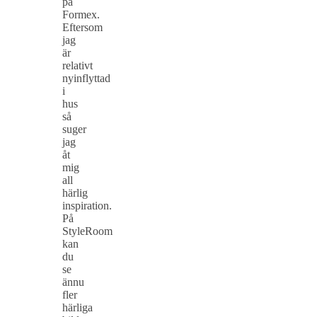
på
Formex.
Eftersom
jag
är
relativt
nyinflyttad
i
hus
så
suger
jag
åt
mig
all
härlig
inspiration.
På
StyleRoom
kan
du
se
ännu
fler
härliga