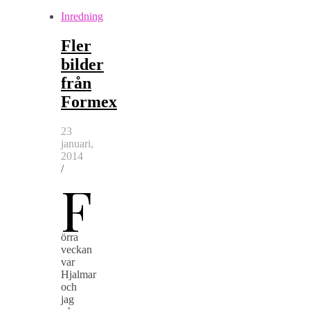
Inredning
Fler
bilder
från
Formex
23
januari,
2014
/
F
örra
veckan
var
Hjalmar
och
jag