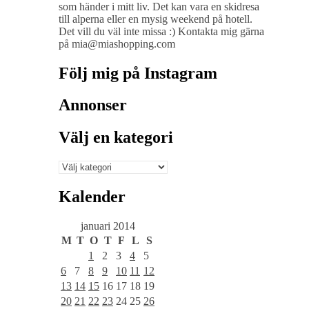
som händer i mitt liv. Det kan vara en skidresa
till alperna eller en mysig weekend på hotell.
Det vill du väl inte missa :) Kontakta mig gärna
på mia@miashopping.com
Följ mig på Instagram
Annonser
Välj en kategori
Välj
en
kategori
Kalender
januari 2014
M
T
O
T
F
L
S
1
2
3
4
5
6
7
8
9
10
11
12
13
14
15
16
17
18
19
20
21
22
23
24
25
26