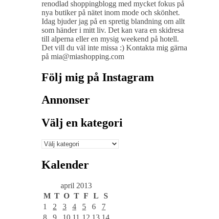
renodlad shoppingblogg med mycket fokus på
nya butiker på nätet inom mode och skönhet.
Idag bjuder jag på en spretig blandning om allt
som händer i mitt liv. Det kan vara en skidresa
till alperna eller en mysig weekend på hotell.
Det vill du väl inte missa :) Kontakta mig gärna
på mia@miashopping.com
Följ mig på Instagram
Annonser
Välj en kategori
Välj
en
kategori
Kalender
april 2013
M
T
O
T
F
L
S
1
2
3
4
5
6
7
8
9
10
11
12
13
14