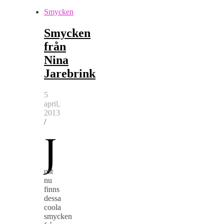
Smycken
Smycken
från
Nina
Jarebrink
5
april,
2013
/
J
ust
nu
finns
dessa
coola
smycken