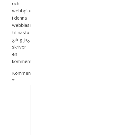
och
webbplats
i denna
webbläsare
till nästa
gång jag
skriver
en
kommentar.
Kommentar
*