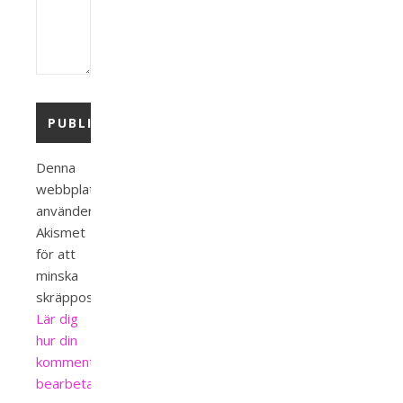
Denna
webbplats
använder
Akismet
för att
minska
skräppost.
Lär dig
hur din
kommentardata
bearbetas
.