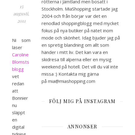
rötterna i Jämtland men bosatt i
15
Stockholm. MiaShopping startade jag
augusti,
2004 och från börjar var det en
2011
renodlad shoppingblogg med mycket
fokus på nya butiker på nätet inom
mode och skönhet. Idag bjuder jag på
Ni som
en spretig blandning om allt som
läser
händer i mitt liv. Det kan vara en
Caroline
skidresa till alperna eller en mysig
Blomsts
weekend på hotell. Det vill du väl inte
blogg
missa :) Kontakta mig gärna
vet
på mia@miashopping.com
redan
att
Bonnier
FÖLJ MIG PÅ INSTAGRAM
nu
släppt
en
ANNONSER
digital
tidning