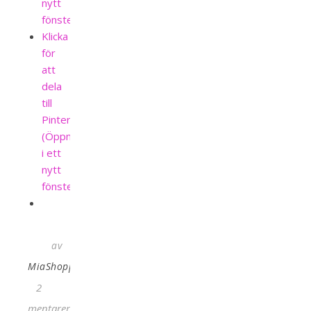
nytt
fönster)
Klicka
för
att
dela
till
Pinterest
(Öppnas
i ett
nytt
fönster)
av
MiaShopping
2
Kommentarer