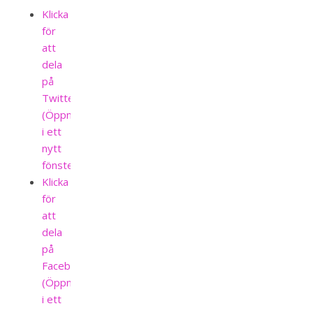
Klicka
för
att
dela
på
Twitter
(Öppnas
i ett
nytt
fönster)
Klicka
för
att
dela
på
Facebook
(Öppnas
i ett