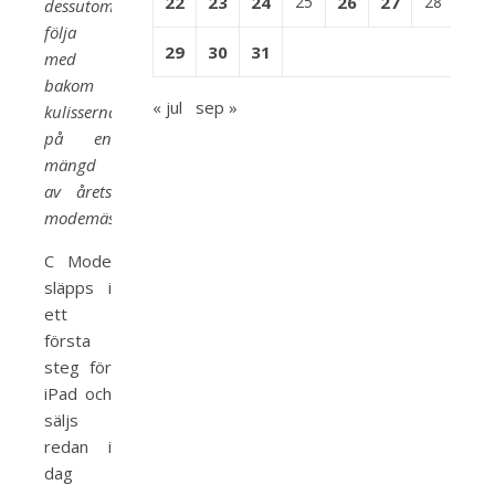
22
23
24
25
26
27
28
dessutom
följa
29
30
31
med
bakom
« jul
sep »
kulisserna
på en
mängd
av årets
modemässor.”
C Mode
släpps i
ett
första
steg för
iPad och
säljs
redan i
dag