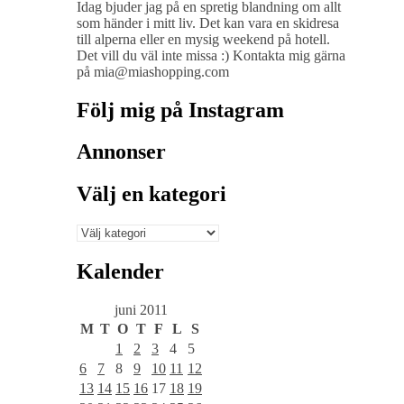
Idag bjuder jag på en spretig blandning om allt
som händer i mitt liv. Det kan vara en skidresa
till alperna eller en mysig weekend på hotell.
Det vill du väl inte missa :) Kontakta mig gärna
på mia@miashopping.com
Följ mig på Instagram
Annonser
Välj en kategori
Välj
en
kategori
Kalender
juni 2011
M
T
O
T
F
L
S
1
2
3
4
5
6
7
8
9
10
11
12
13
14
15
16
17
18
19