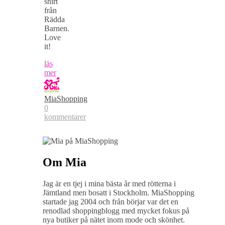
shirt
från
Rädda
Barnen.
Love
it!
läs
mer
MiaShopping
0
kommentarer
Om Mia
Jag är en tjej i mina bästa år med rötterna i
Jämtland men bosatt i Stockholm. MiaShopping
startade jag 2004 och från börjar var det en
renodlad shoppingblogg med mycket fokus på
nya butiker på nätet inom mode och skönhet.