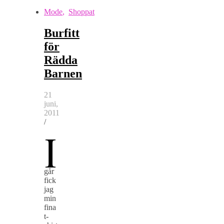
Mode
,
Shoppat
Burfitt
för
Rädda
Barnen
21
juni,
2011
/
I
går
fick
jag
min
fina
t-