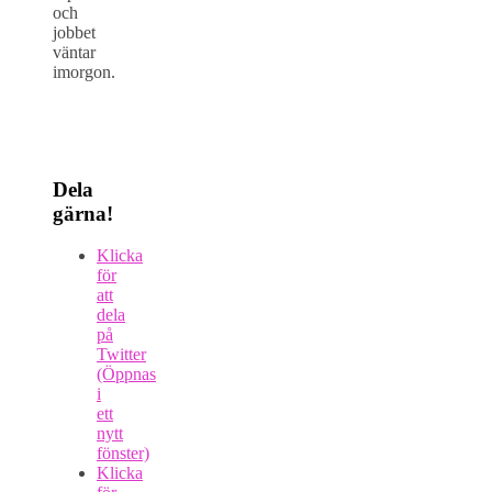
och
jobbet
väntar
imorgon.
Dela
gärna!
Klicka
för
att
dela
på
Twitter
(Öppnas
i
ett
nytt
fönster)
Klicka