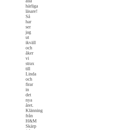
alla
härliga
läsare!
Så
har
ser
jag
ut
ikväll
och
åker
vi
strax
till
Linda
och
firar
in
det
nya
året.
Klänning
från
H&M
Skärp