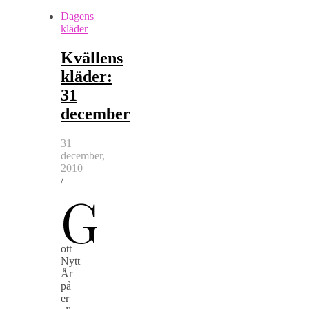
Dagens
kläder
Kvällens
kläder:
31
december
31
december,
2010
/
G
ott
Nytt
År
på
er