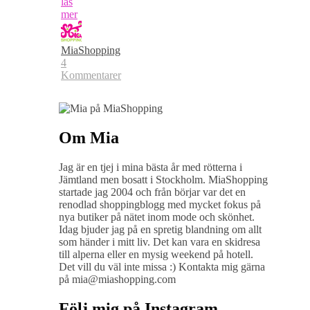
läs
mer
MiaShopping
4
Kommentarer
Om Mia
Jag är en tjej i mina bästa år med rötterna i
Jämtland men bosatt i Stockholm. MiaShopping
startade jag 2004 och från börjar var det en
renodlad shoppingblogg med mycket fokus på
nya butiker på nätet inom mode och skönhet.
Idag bjuder jag på en spretig blandning om allt
som händer i mitt liv. Det kan vara en skidresa
till alperna eller en mysig weekend på hotell.
Det vill du väl inte missa :) Kontakta mig gärna
på mia@miashopping.com
Följ mig på Instagram