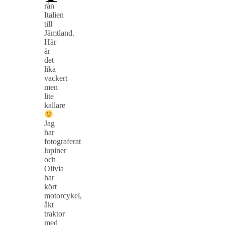
rån
Italien
till
Jämtland.
Här
är
det
lika
vackert
men
lite
kallare
Jag
har
fotograferat
lupiner
och
Olivia
har
kört
motorcykel,
åkt
traktor
med