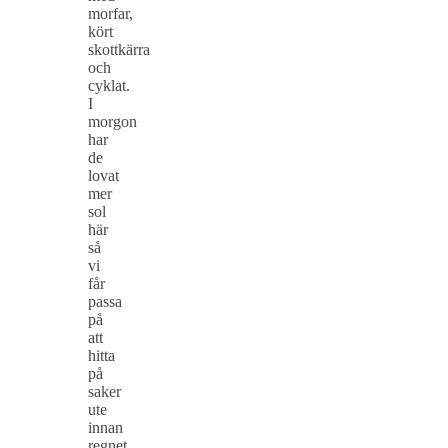
morfar,
kört
skottkärra
och
cyklat.
I
morgon
har
de
lovat
mer
sol
här
så
vi
får
passa
på
att
hitta
på
saker
ute
innan
regnet