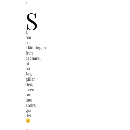
/
S
å
här
ser
klänningen
från
cacharel
ut
på.
Jag
gillar
den,
även
om
inte
andra
gör
det