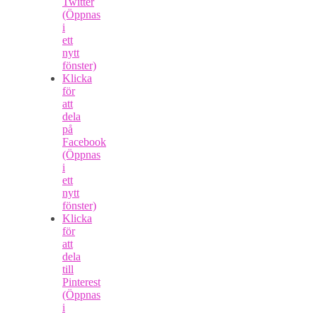
Twitter
(Öppnas
i
ett
nytt
fönster)
Klicka
för
att
dela
på
Facebook
(Öppnas
i
ett
nytt
fönster)
Klicka
för
att
dela
till
Pinterest
(Öppnas
i