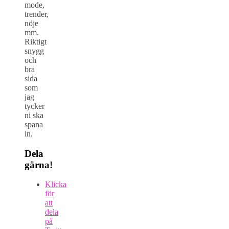
mode,
trender,
nöje
mm.
Riktigt
snygg
och
bra
sida
som
jag
tycker
ni ska
spana
in.
Dela
gärna!
Klicka
för
att
dela
på