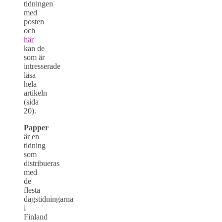
tidningen
med
posten
och
här
kan de
som är
intresserade
läsa
hela
artikeln
(sida
20).
Papper
är en
tidning
som
distribueras
med
de
flesta
dagstidningarna
i
Finland