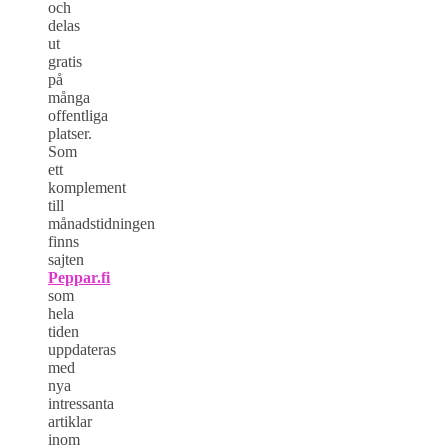
och
delas
ut
gratis
på
många
offentliga
platser.
Som
ett
komplement
till
månadstidningen
finns
sajten
Peppar.fi
som
hela
tiden
uppdateras
med
nya
intressanta
artiklar
inom