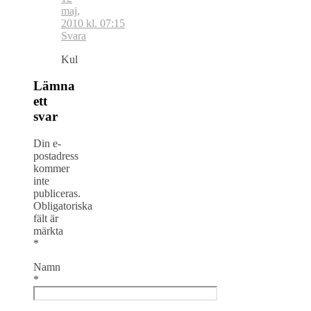
maj,
2010 kl. 07:15
Svara
Kul
Lämna
ett
svar
Din e-
postadress
kommer
inte
publiceras.
Obligatoriska
fält är
märkta
*
Namn
*