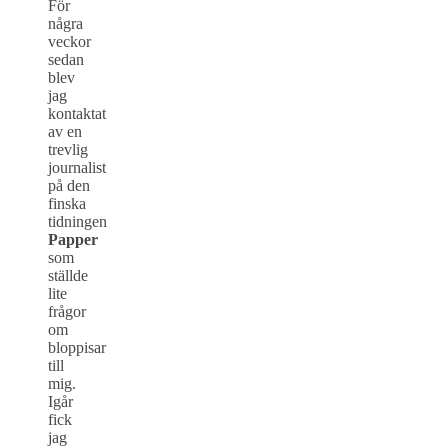
För
några
veckor
sedan
blev
jag
kontaktat
av en
trevlig
journalist
på den
finska
tidningen
Papper
som
ställde
lite
frågor
om
bloppisar
till
mig.
Igår
fick
jag