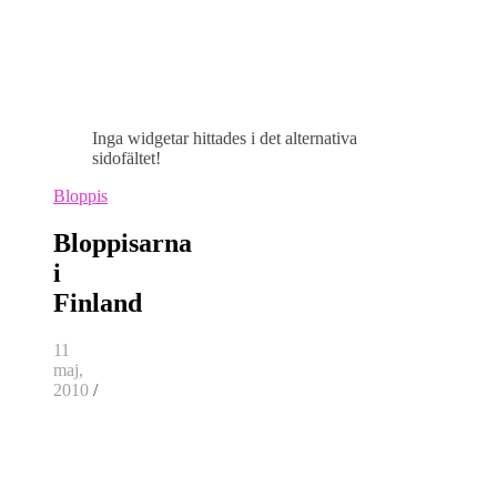
Inga widgetar hittades i det alternativa
sidofältet!
Bloppis
Bloppisarna
i
Finland
11
maj,
2010
/