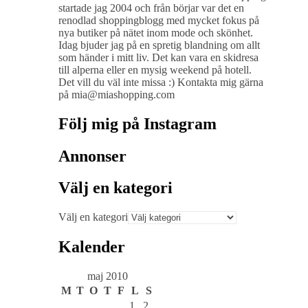
startade jag 2004 och från börjar var det en
renodlad shoppingblogg med mycket fokus på
nya butiker på nätet inom mode och skönhet.
Idag bjuder jag på en spretig blandning om allt
som händer i mitt liv. Det kan vara en skidresa
till alperna eller en mysig weekend på hotell.
Det vill du väl inte missa :) Kontakta mig gärna
på mia@miashopping.com
Följ mig på Instagram
Annonser
Välj en kategori
Välj en kategori
Kalender
maj 2010
M
T
O
T
F
L
S
1
2