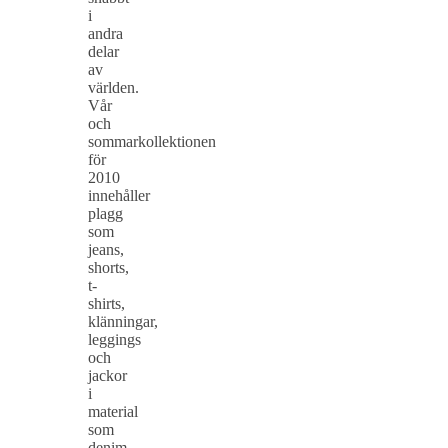
i
andra
delar
av
världen.
Vår
och
sommarkollektionen
för
2010
innehåller
plagg
som
jeans,
shorts,
t-
shirts,
klänningar,
leggings
och
jackor
i
material
som
denim,