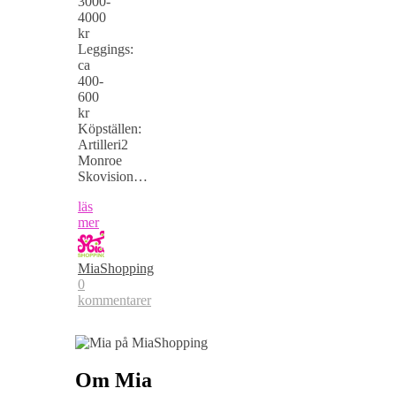
3000-
4000
kr
Leggings:
ca
400-
600
kr
Köpställen:
Artilleri2
Monroe
Skovision…
läs
mer
MiaShopping
0
kommentarer
Om Mia