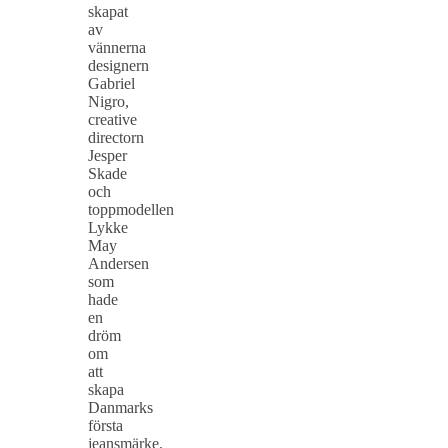
skapat
av
vännerna
designern
Gabriel
Nigro,
creative
directorn
Jesper
Skade
och
toppmodellen
Lykke
May
Andersen
som
hade
en
dröm
om
att
skapa
Danmarks
första
jeansmärke.