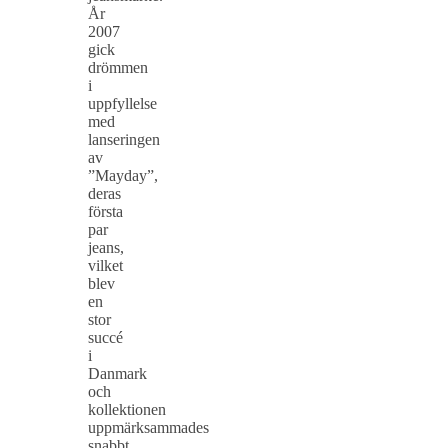
År
2007
gick
drömmen
i
uppfyllelse
med
lanseringen
av
”Mayday”,
deras
första
par
jeans,
vilket
blev
en
stor
succé
i
Danmark
och
kollektionen
uppmärksammades
snabbt