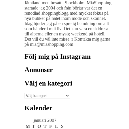
Jämtland men bosatt i Stockholm. MiaShopping
startade jag 2004 och från börjar var det en
renodlad shoppingblogg med mycket fokus på
nya butiker på nätet inom mode och skönhet.
Idag bjuder jag på en spretig blandning om allt
som händer i mitt liv. Det kan vara en skidresa
till alperna eller en mysig weekend på hotell.
Det vill du väl inte missa :) Kontakta mig gärna
på mia@miashopping.com
Följ mig på Instagram
Annonser
Välj en kategori
Välj
en
kategori
Kalender
januari 2007
M
T
O
T
F
L
S