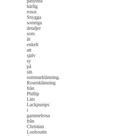
påsydda
härlig
rosor.
Snygga
somriga
detaljer
som
är
enkelt
att
själv
sy
på
sin
sommarklänning.
Rosenklänning
från
Phillip
Lim
Lackpumps
i
gammelrosa
från
Christian
Louboutin