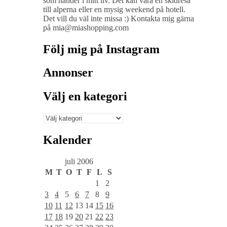
som händer i mitt liv. Det kan vara en skidresa
till alperna eller en mysig weekend på hotell.
Det vill du väl inte missa :) Kontakta mig gärna
på mia@miashopping.com
Följ mig på Instagram
Annonser
Välj en kategori
Välj
en
kategori
Kalender
juli 2006
M
T
O
T
F
L
S
1
2
3
4
5
6
7
8
9
10
11
12
13
14
15
16
17
18
19
20
21
22
23