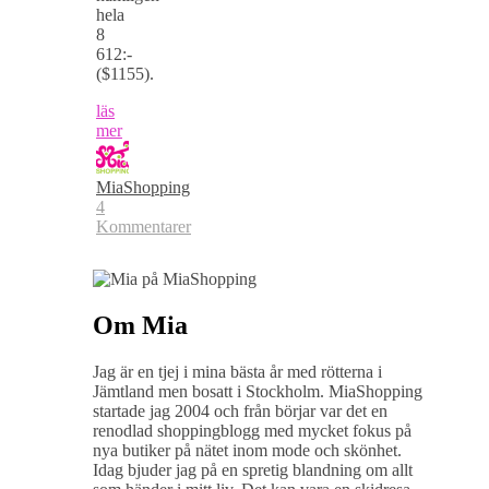
hela
8
612:-
($1155).
läs
mer
MiaShopping
4
Kommentarer
Om Mia
Jag är en tjej i mina bästa år med rötterna i
Jämtland men bosatt i Stockholm. MiaShopping
startade jag 2004 och från börjar var det en
renodlad shoppingblogg med mycket fokus på
nya butiker på nätet inom mode och skönhet.
Idag bjuder jag på en spretig blandning om allt